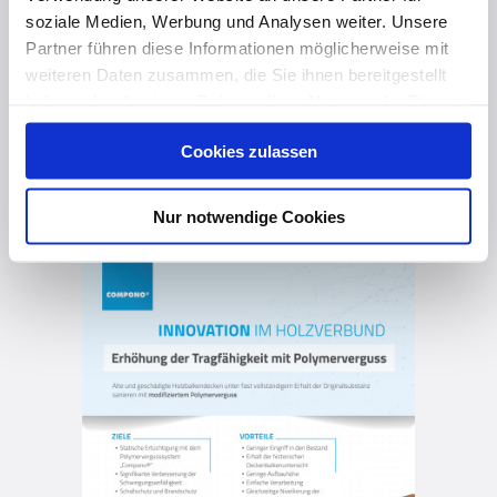
Effizient, sicher und günstig bauen mit smarten Klebstoffen
soziale Medien, Werbung und Analysen weiter. Unsere
Partner führen diese Informationen möglicherweise mit
weiteren Daten zusammen, die Sie ihnen bereitgestellt
haben oder die sie im Rahmen Ihrer Nutzung der Dienste
gesammelt haben. Hier finden Sie Informationen zum
Cookies zulassen
Datenschutz
und unser
Impressum
.
vor 2 Jahren
Nur notwendige Cookies
Tragfähigkeitserhöhung von Biegeträgern