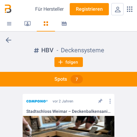
Für
Hersteller
Registrieren
HBV
Deckensysteme
folgen
Spots
7
vor 2 Jahren
Stadtschloss Weimar – Deckenbalkensanierung im Pappelzimmer mit COMPONO