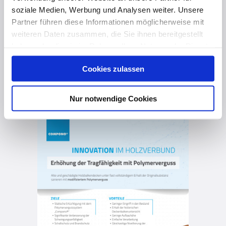
Effizient, sicher und günstig bauen mit smarten Klebstoffen
soziale Medien, Werbung und Analysen weiter. Unsere
Partner führen diese Informationen möglicherweise mit
weiteren Daten zusammen, die Sie ihnen bereitgestellt
haben oder die sie im Rahmen Ihrer Nutzung der Dienste
gesammelt haben. Hier finden Sie Informationen zum
Cookies zulassen
Datenschutz
und unser
Impressum
.
vor 2 Jahren
Nur notwendige Cookies
Tragfähigkeitserhöhung von Biegeträgern