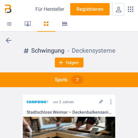
Für
Hersteller
Registrieren
Schwingung
Deckensysteme
folgen
Spots
7
vor 2 Jahren
Stadtschloss Weimar – Deckenbalkensanierung im Pappelzimmer mit COMPONO