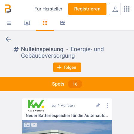
Für
Hersteller
Registrieren
Nulleinspeisung
Energie- und
Gebäudeversorgung
folgen
Spots
16
vor 4 Monaten
Neuer Batteriespeicher für die Außenaufstellung