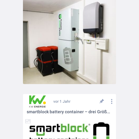
vor 1 Jahr
smartblock battery container – drei Größen - unzählige Möglichkeiten!