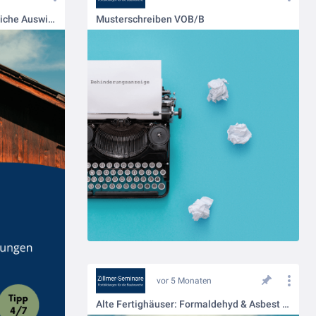
Alte Fertighäuser: Gesundheitliche Auswirkungen früh erkennen
Musterschreiben VOB/B
vor 5 Monaten
Alte Fertighäuser: Formaldehyd & Asbest – unsichtbar, aber vorhanden