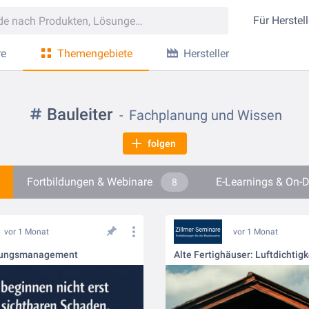
Für
Herstell
re
Themengebiete
Hersteller
Bauleiter
Fachplanung und Wissen
folgen
Fortbildungen & Webinare
E-Learnings & On
8
vor 1 Monat
vor 1 Monat
tungsmanagement