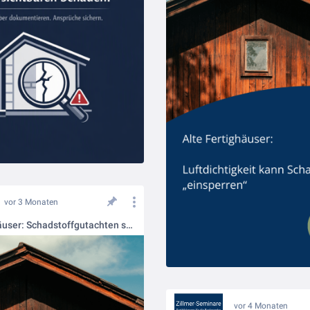
vor 3 Monaten
Alte Fertighäuser: Schadstoffgutachten schützt vor Fehlentscheidungen
vor 4 Monaten