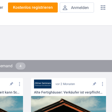
er
Kostenlos registrieren
Anmelden
-Demand
4
vor 2 Monaten
Alte Fertighäuser: Luftdichtigkeit kann Schadstoffe „einsperren“
Alte Fertighäuser: Verkäufer ist verpflichtet, Sie zu informieren