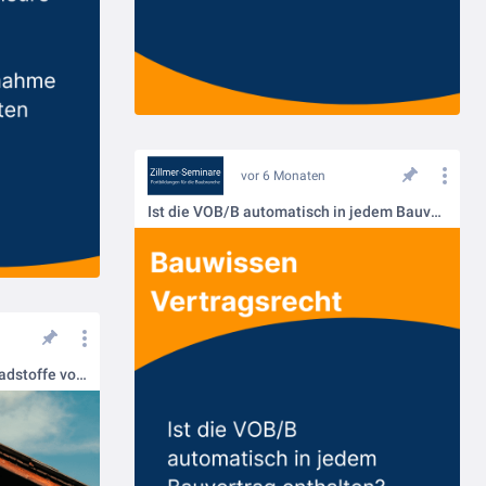
vor 6 Monaten
Ist die VOB/B automatisch in jedem Bauvertrag enthalten?
Alte Fertighäuser: Oft sind Schadstoffe vorhanden