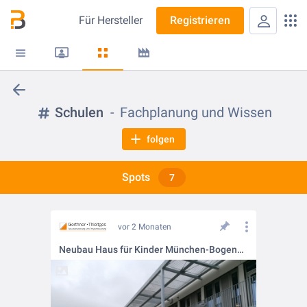
Für
Hersteller
Registrieren
Schulen
Fachplanung und Wissen
folgen
Spots
7
vor 2 Monaten
Neubau Haus für Kinder München-Bogenhausen: Raum für Bildung und Betreuung schaffen