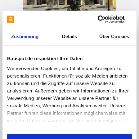
vor 5 Monaten
Zustimmung
Details
Über Cookies
Neubau Schule St. Georg Bad Aibling Bildung zukunftsfähig gestaltet
Bauspot.de respektiert Ihre Daten
Wir verwenden Cookies, um Inhalte und Anzeigen zu
personalisieren, Funktionen für soziale Medien anbieten
zu können und die Zugriffe auf unsere Website zu
analysieren. Außerdem geben wir Informationen zu Ihrer
Verwendung unserer Website an unsere Partner für
soziale Medien, Werbung und Analysen weiter. Unsere
Partner führen diese Informationen möglicherweise mit
vor 6 Monaten
weiteren Daten zusammen, die Sie ihnen bereitgestellt
Erweiterungsbau Grundschule im Werksviertel München – Moderner Bildungsraum für ein neues Stadtquartier
haben oder die sie im Rahmen Ihrer Nutzung der Dienste
gesammelt haben. Hier finden Sie Informationen zum