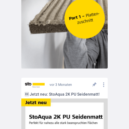
vor 3 Monaten
🆕 Jetzt neu: StoAqua 2K PU Seidenmatt!