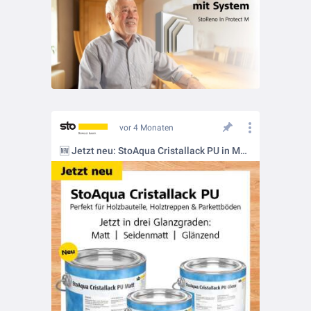
vor 4 Monaten
🆕 Jetzt neu: StoAqua Cristallack PU in Matt!