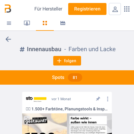
Für
Hersteller
Registrieren
Innenausbau
Farben und Lacke
folgen
Spots
81
vor 1 Monat
🏳️‍🌈 1.500+ Farbtöne, Planungstools & Inspiration