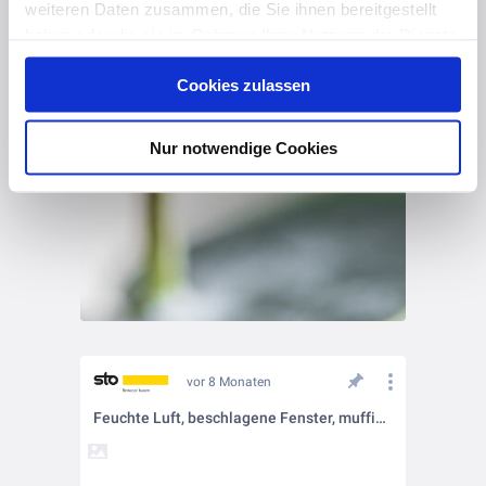
weiteren Daten zusammen, die Sie ihnen bereitgestellt
haben oder die sie im Rahmen Ihrer Nutzung der Dienste
gesammelt haben. Hier finden Sie Informationen zum
Cookies zulassen
Datenschutz
und unser
Impressum
.
Nur notwendige Cookies
vor 8 Monaten
Feuchte Luft, beschlagene Fenster, muffiges Raumklima – wir packen das! 💪