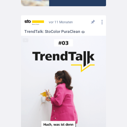
vor 11 Monaten
TrendTalk: StoColor PuraClean 🧽