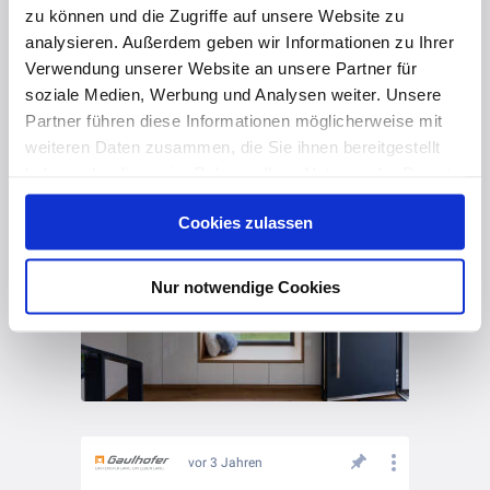
zu können und die Zugriffe auf unsere Website zu
analysieren. Außerdem geben wir Informationen zu Ihrer
Verwendung unserer Website an unsere Partner für
soziale Medien, Werbung und Analysen weiter. Unsere
Partner führen diese Informationen möglicherweise mit
vor 3 Jahren
weiteren Daten zusammen, die Sie ihnen bereitgestellt
Sitzfenster sind beliebter denn je und absolute Multitalente!
haben oder die sie im Rahmen Ihrer Nutzung der Dienste
gesammelt haben. Hier finden Sie Informationen zum
Cookies zulassen
Datenschutz
und unser
Impressum
.
Nur notwendige Cookies
vor 3 Jahren