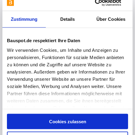
Zustimmung
Details
Über Cookies
Bauspot.de respektiert Ihre Daten
Wir verwenden Cookies, um Inhalte und Anzeigen zu
personalisieren, Funktionen für soziale Medien anbieten
zu können und die Zugriffe auf unsere Website zu
analysieren. Außerdem geben wir Informationen zu Ihrer
Verwendung unserer Website an unsere Partner für
soziale Medien, Werbung und Analysen weiter. Unsere
vor 1 Jahr
Partner führen diese Informationen möglicherweise mit
weiteren Daten zusammen, die Sie ihnen bereitgestellt
Höchste Designqualität und Funktionalität – das ganze Jahr über!
haben oder die sie im Rahmen Ihrer Nutzung der Dienste
gesammelt haben. Hier finden Sie Informationen zum
Cookies zulassen
Datenschutz
und unser
Impressum
.
vor 2 Jahren
Schiedel auf Sylt 💛