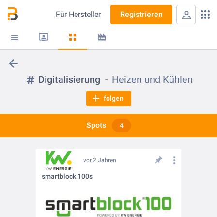
Für
Hersteller
Registrieren
Digitalisierung
Heizen und Kühlen
folgen
Spots
4
vor 2 Jahren
smartblock 100s