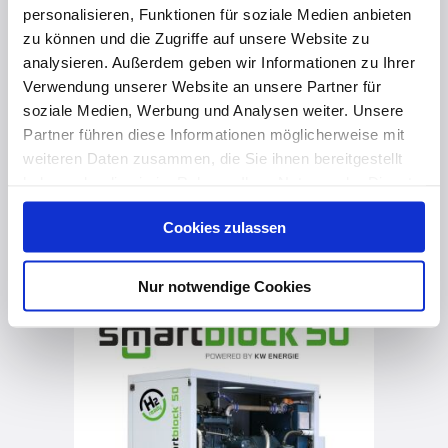
personalisieren, Funktionen für soziale Medien anbieten
zu können und die Zugriffe auf unsere Website zu
analysieren. Außerdem geben wir Informationen zu Ihrer
Verwendung unserer Website an unsere Partner für
soziale Medien, Werbung und Analysen weiter. Unsere
Partner führen diese Informationen möglicherweise mit
weiteren Daten zusammen, die Sie ihnen bereitgestellt
haben oder die sie im Rahmen Ihrer Nutzung der Dienste
gesammelt haben. Hier finden Sie Informationen zum
Cookies zulassen
Datenschutz
und unser
Impressum
.
vor 2 Jahren
smartblock 50
Nur notwendige Cookies