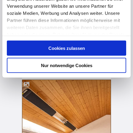
Verwendung unserer Website an unsere Partner für
soziale Medien, Werbung und Analysen weiter. Unsere
Partner führen diese Informationen möglicherweise mit
weiteren Daten zusammen, die Sie ihnen bereitgestellt
haben oder die sie im Rahmen Ihrer Nutzung der Dienste
gesammelt haben. Hier finden Sie Informationen zum
Cookies zulassen
Datenschutz
und unser
Impressum
.
Nur notwendige Cookies
vor 3 Monaten
Referenz- Friedhofskapelle effizient und komfortabel beheizen