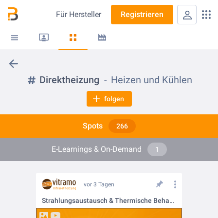
Für
Hersteller
Registrieren
Direktheizung
Heizen und Kühlen
folgen
Spots
266
E-Learnings & On-Demand
1
vor 3 Tagen
Strahlungsaustausch & Thermische Behaglichkeit – Warum die Physik beim Heizen entscheidend ist