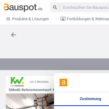
Produkte & Lösungen
Fortbildungen & Webina
vor 2 Monaten
GModG-Referentenentwurf: Neue Chancen für KWK, BHKW und hybride Energiesysteme
Zustimmung