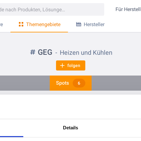
Für
Herstell
re
Themengebiete
Hersteller
GEG
Heizen und Kühlen
folgen
Spots
6
vor 8 Monaten
vor 1 Jahr
KSB-Planungssupport: Der direkte Draht für Planer & Architekten
Details