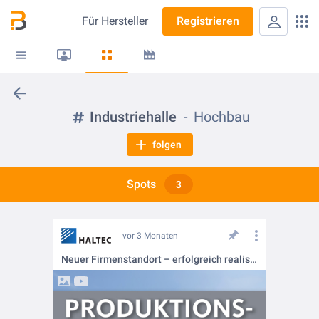
Für
Hersteller
Registrieren
Industriehalle
Hochbau
folgen
Spots
3
vor 3 Monaten
Neuer Firmenstandort – erfolgreich realisiert mit HALTEC 📍🏗️