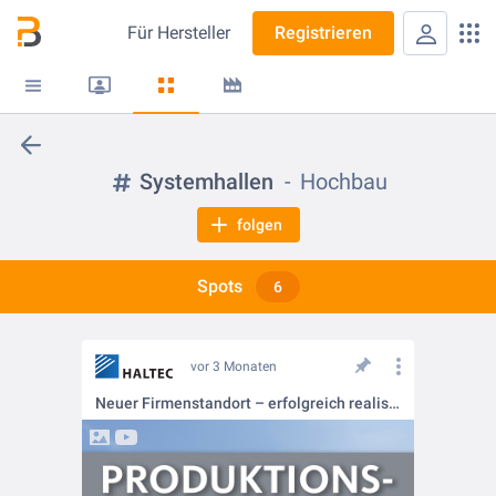
Für
Hersteller
Registrieren
Systemhallen
Hochbau
folgen
Spots
6
vor 3 Monaten
Neuer Firmenstandort – erfolgreich realisiert mit HALTEC 📍🏗️