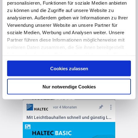
Energieeffizienter Hallenbau in Systembauweise
personalisieren, Funktionen für soziale Medien anbieten
zu können und die Zugriffe auf unsere Website zu
analysieren. Außerdem geben wir Informationen zu Ihrer
Verwendung unserer Website an unsere Partner für
soziale Medien, Werbung und Analysen weiter. Unsere
Partner führen diese Informationen möglicherweise mit
weiteren Daten zusammen, die Sie ihnen bereitgestellt
haben oder die sie im Rahmen Ihrer Nutzung der Dienste
gesammelt haben. Hier finden Sie Informationen zum
Cookies zulassen
Datenschutz
und unser
Impressum
.
vor 4 Monaten
Individuelle Stahlhallen in Systembauweise
Nur notwendige Cookies
vor 4 Monaten
Mit Leichtbauhallen schnell und günstig Lagerraum schaffen