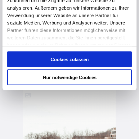
zu können und die Zugriffe auf unsere Website zu
Die EGGER DHF Unterdeckplatte und ihre Vorteile
analysieren. Außerdem geben wir Informationen zu Ihrer
Verwendung unserer Website an unsere Partner für
soziale Medien, Werbung und Analysen weiter. Unsere
Partner führen diese Informationen möglicherweise mit
weiteren Daten zusammen, die Sie ihnen bereitgestellt
haben oder die sie im Rahmen Ihrer Nutzung der Dienste
gesammelt haben. Hier finden Sie Informationen zum
Cookies zulassen
Datenschutz
und unser
Impressum
.
vor 10 Monaten
Nur notwendige Cookies
Moderne Doppelhaus-Anlage im Kremstal aus DHF Unterdeckplatten