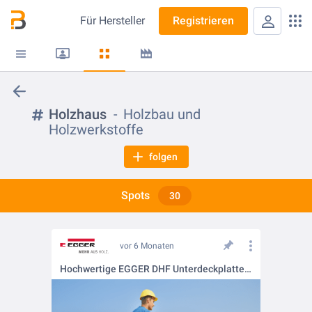
Für
Hersteller
Registrieren
Holzhaus
Holzbau und
Holzwerkstoffe
folgen
Spots
30
vor 6 Monaten
Hochwertige EGGER DHF Unterdeckplatte für sicheren Holzrahmenbau