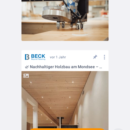
vor 1 Jahr
🌿 Nachhaltiger Holzbau am Mondsee – Mit LIGNOLOC® Holznägeln 🏡