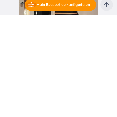
Mein Bauspot.de konfigurieren
vor 1 Jahr
Große Stärke für kleine Projekte – LIGNOLOC®️ Holznägel überzeugen überall! 🛠️✨