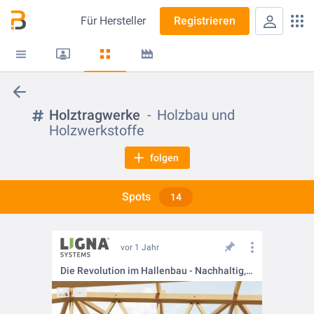
Für
Hersteller
Registrieren
Holztragwerke
Holzbau und
Holzwerkstoffe
folgen
Spots
14
vor 1 Jahr
Die Revolution im Hallenbau - Nachhaltig, wirtschaftlich, innovativ!