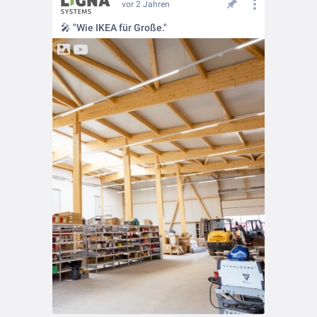
vor 2 Jahren
🎤 "Wie IKEA für Große."