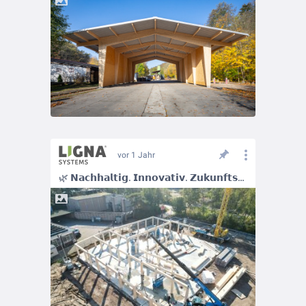
vor 1 Jahr
🌿 𝗡𝗮𝗰𝗵𝗵𝗮𝗹𝘁𝗶𝗴. 𝗜𝗻𝗻𝗼𝘃𝗮𝘁𝗶𝘃. 𝗭𝘂𝗸𝘂𝗻𝗳𝘁𝘀𝗼𝗿𝗶𝗲𝗻𝘁𝗶𝗲𝗿𝘁. Wir bringen nachhaltige Lösungen in den Gewerbebau!