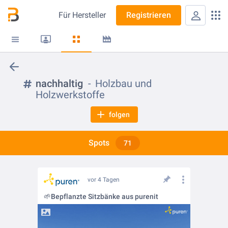
Für
Hersteller
Registrieren
nachhaltig
Holzbau und
Holzwerkstoffe
folgen
Spots
71
vor 4 Tagen
🌱Bepflanzte Sitzbänke aus purenit