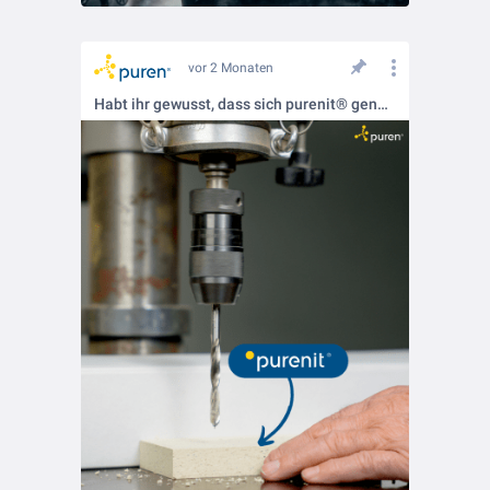
vor 2 Monaten
Habt ihr gewusst, dass sich purenit® genauso flexibel bearbeiten lässt wie Holz und Holzwerkstoffe? 🪚✨