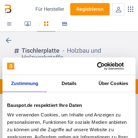
Für
Hersteller
Registrieren
Tischlerplatte
Holzbau und
Holzwerkstoffe
folgen
Zustimmung
Details
Über Cookies
Spots
1
Bauspot.de respektiert Ihre Daten
vor 3 Jahren
Wir verwenden Cookies, um Inhalte und Anzeigen zu
BTI by BERNER - NetLine Netzschleifmittel
personalisieren, Funktionen für soziale Medien anbieten
zu können und die Zugriffe auf unsere Website zu
analysieren. Außerdem geben wir Informationen zu Ihrer