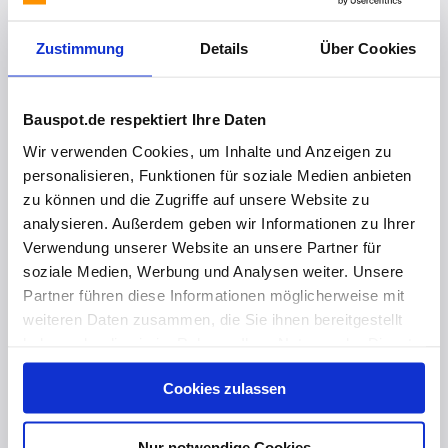
PohlCon-Fassadenbefestigung im „Haus Postplatz“, Dresden
Zustimmung
Details
Über Cookies
Bauspot.de respektiert Ihre Daten
Wir verwenden Cookies, um Inhalte und Anzeigen zu
personalisieren, Funktionen für soziale Medien anbieten
zu können und die Zugriffe auf unsere Website zu
analysieren. Außerdem geben wir Informationen zu Ihrer
Verwendung unserer Website an unsere Partner für
soziale Medien, Werbung und Analysen weiter. Unsere
Partner führen diese Informationen möglicherweise mit
vor 4 Jahren
weiteren Daten zusammen, die Sie ihnen bereitgestellt
PohlCon Verblenderkonsole JVAeco+
haben oder die sie im Rahmen Ihrer Nutzung der Dienste
gesammelt haben. Hier finden Sie Informationen zum
Cookies zulassen
Datenschutz
und unser
Impressum
.
Nur notwendige Cookies