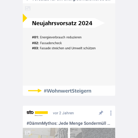
vor 2 Jahren
#DämmMythos: Jede Menge Sondermüll durch Dämmmaterial ❗❓