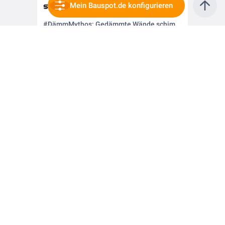
Mein Bauspot.de konfigurieren
vor 2 Jahren
#DämmMythos: Gedämmte Wände schimmeln schneller ❗❓
vor 2 Jahren