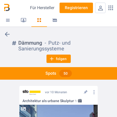
Für
Hersteller
Registrieren
Dämmung
Putz- und
Sanierungssysteme
folgen
Spots
50
vor 10 Monaten
Architektur als urbane Skulptur ✨🏙️