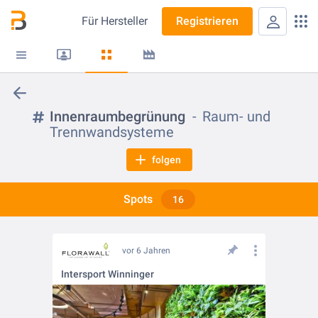
Für
Hersteller
Registrieren
Innenraumbegrünung
Raum- und
Trennwandsysteme
folgen
Spots
16
vor 6 Jahren
Intersport Winninger