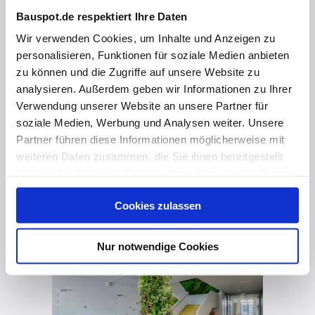
Hochqualitative Lösungen
Bauspot.de respektiert Ihre Daten
Wir verwenden Cookies, um Inhalte und Anzeigen zu
personalisieren, Funktionen für soziale Medien anbieten
zu können und die Zugriffe auf unsere Website zu
analysieren. Außerdem geben wir Informationen zu Ihrer
Verwendung unserer Website an unsere Partner für
soziale Medien, Werbung und Analysen weiter. Unsere
Partner führen diese Informationen möglicherweise mit
weiteren Daten zusammen, die Sie ihnen bereitgestellt
haben oder die sie im Rahmen Ihrer Nutzung der Dienste
gesammelt haben. Hier finden Sie Informationen zum
Cookies zulassen
vor 6 Jahren
Datenschutz
und unser
Impressum
.
Jede Form und Größe ist möglich
Nur notwendige Cookies