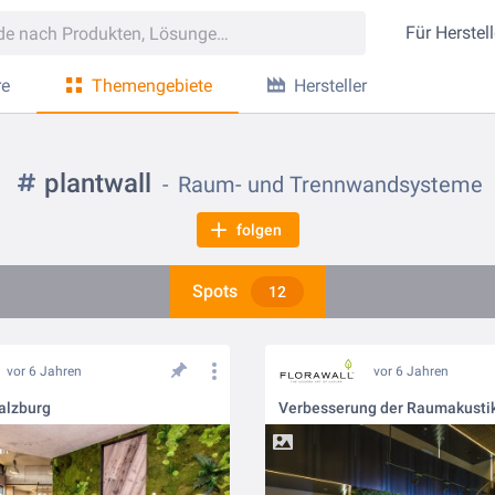
Für
Herstell
re
Themengebiete
Hersteller
plantwall
Raum- und Trennwandsysteme
folgen
Spots
12
vor 6 Jahren
vor 6 Jahren
alzburg
Verbesserung der Raumakusti