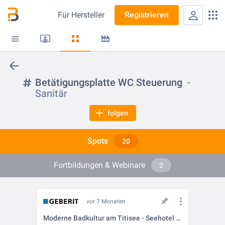
Für
Hersteller
Registrieren
Betätigungsplatte WC Steuerung
Sanitär
folgen
Spots
20
Fortbildungen & Webinare
2
vor 7 Monaten
Moderne Badkultur am Titisee - Seehotel Wiesler setzt in den neuen Inara Suites auf Geberit