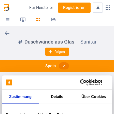
Für
Hersteller
Registrieren
Duschwände aus Glas
Sanitär
folgen
Spots
2
vor 2 Jahren
Bedrucktes Glas - so wird die Dusche zum individuellen Hingucker
Zustimmung
Details
Über Cookies