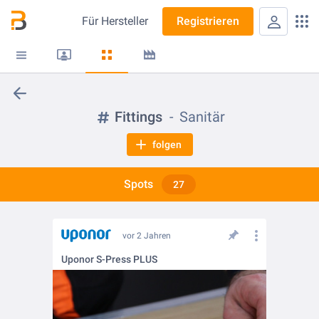
Für
Hersteller
Registrieren
Fittings
Sanitär
folgen
Spots
27
vor 2 Jahren
Uponor S-Press PLUS