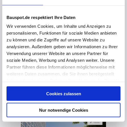
Bauspot.de respektiert Ihre Daten
Wir verwenden Cookies, um Inhalte und Anzeigen zu
personalisieren, Funktionen für soziale Medien anbieten
zu können und die Zugriffe auf unsere Website zu
analysieren. Außerdem geben wir Informationen zu Ihrer
Verwendung unserer Website an unsere Partner für
soziale Medien, Werbung und Analysen weiter. Unsere
Partner führen diese Informationen möglicherweise mit
weiteren Daten zusammen, die Sie ihnen bereitgestellt
haben oder die sie im Rahmen Ihrer Nutzung der Dienste
vor 4 Jahren
gesammelt haben. Hier finden Sie Informationen zum
Uponor PEX Pipes Blue // EPDs
Cookies zulassen
Datenschutz
und unser
Impressum
.
Nur notwendige Cookies