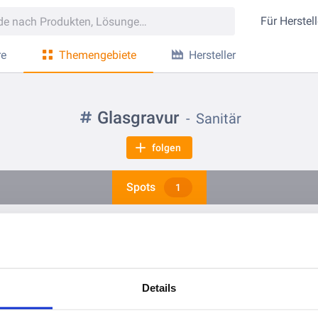
Für
Herstell
re
Themengebiete
Hersteller
Glasgravur
Sanitär
folgen
Spots
1
vor 2 Jahren
Bedrucktes Glas - so wird die Dusche zum individuellen Hingucker
Details