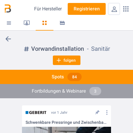
Für
Hersteller
Registrieren
Vorwandinstallation
Sanitär
folgen
Spots
84
Fortbildungen & Webinare
3
vor 1 Jahr
Schwenkbare Pressringe und Zwischenbacken für Geberit Mapress