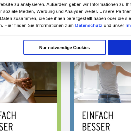
vor 4 Monaten
vor 4 Monaten
Website zu analysieren. Außerdem geben wir Informationen zu I
r soziale Medien, Werbung und Analysen weiter. Unsere Partner
Jetzt vorbereiten: Insektenschutz vor dem Sommer checken | Neher Insektenschutz
 Daten zusammen, die Sie ihnen bereitgestellt haben oder die s
. Hier finden Sie Informationen zum
Datenschutz
und unser
Im
Nur notwendige Cookies