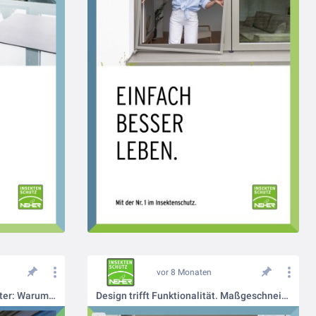
vor 8 Monaten
Neher vs. Baumarkt-Fliegengitter: Warum sich Qualität auszahlt
Design trifft Funktionalität. Maßgeschneiderter Insektenschutz für Ihr Zuhause.