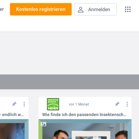
er
Kostenlos registrieren
Anmelden
vor 1 Monat
Schlafen bei offenem Fenster – endlich wieder ohne Mückensurren
Wie finde ich den passenden Insektenschutz für mich?