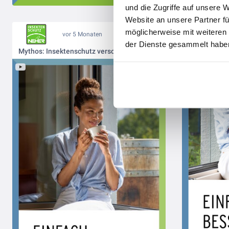
und die Zugriffe auf unsere 
Website an unsere Partner fü
möglicherweise mit weiteren
vor 5 Monaten
der Dienste gesammelt haben
Mythos: Insektenschutz verschlechtert die Luftqualität 🪟❌