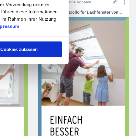
vor 4 Monaten
hrer Verwendung unserer
 führen diese Informationen
Welcher Insektenschutz passt zu welchem Fenstertyp? | Neher Insektenschutz
Insektenschutzrollo für Dachfenster von Neher Insektenschutz
ie im Rahmen Ihrer Nutzung
pressum
.
Cookies zulassen