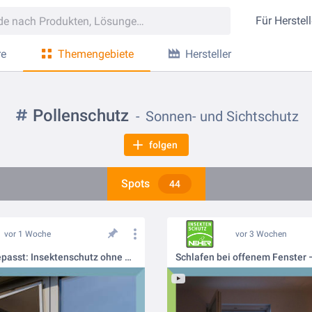
Für
Herstell
re
Themengebiete
Hersteller
Pollenschutz
Sonnen- und Sichtschutz
folgen
Spots
44
vor 1 Woche
vor 3 Wochen
Mieter aufgepasst: Insektenschutz ohne Bohren – das geht!