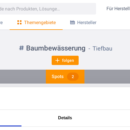
Für
Herstell
re
Themengebiete
Hersteller
Baumbewässerung
Tiefbau
folgen
Spots
2
vor 1 Monat
vor 3 Jahren
me – lebenswerte Städte 🌳🌿
Gesunde Bäume - gesundes St
Details