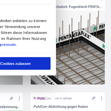
ISOPRO® 120: Optimale Wärmedämmung mit PohlCon
PohlCons Multitalent: Fugenblech PENTAFLEX KB®
 Medien anbieten zu können
hrer Verwendung unserer
 führen diese Informationen
ie im Rahmen Ihrer Nutzung
pressum
.
Cookies zulassen
vor 3 Jahren
PohlCon-Abdichtung gegen Radon
ISOPRO® 120: Optimale Wärmedämmung mit PohlCon