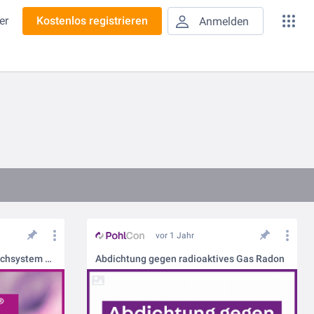
er
Kostenlos registrieren
Anmelden
vor 1 Jahr
PLURAFLEX® Injektionsschlauchsystem – die optimale Abdichtungslösung von PohlCon
Abdichtung gegen radioaktives Gas Radon