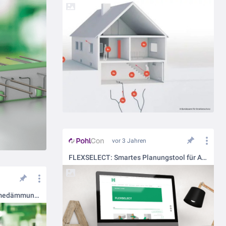
vor 3 Jahren
FLEXSELECT: Smartes Planungstool für Abdichtungsprodukte
ISOMUR® – Zuverlässige Wärmedämmung von PohlCon