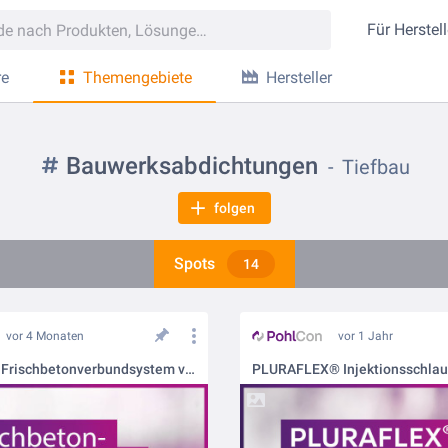
Für
Herstell
re
Themengebiete
Hersteller
Bauwerksabdichtungen
Tiefbau
folgen
Spots
14
vor 4 Monaten
vor 1 Jahr
SECUFLEX® Frischbetonverbundsystem von PohlCon