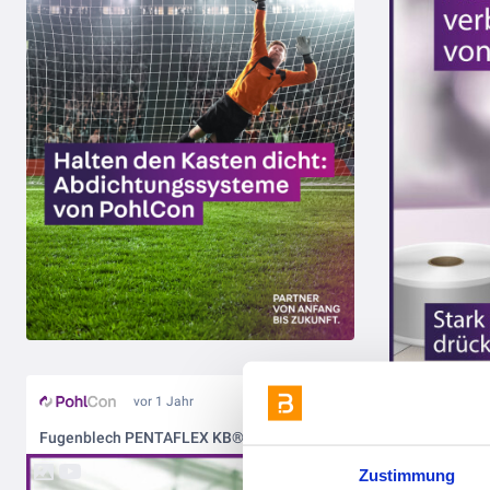
vor 1 Jahr
Fugenblech PENTAFLEX KB® - PohlCons Multitalent der Abdichtung
Zustimmung