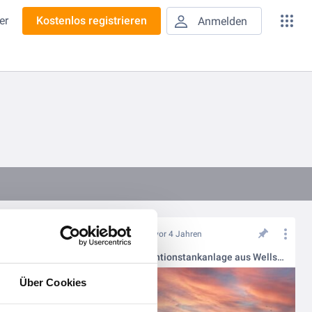
er
Kostenlos registrieren
Anmelden
vor 4 Jahren
Wellstahl als Alternative zu Beton und Kunststoff im Bereich des Regenwassermanagements oder Hochwasserschutzes
1.200m³ Retentionstankanlage aus Wellstahl
Über Cookies