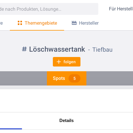
Für
Herstell
re
Themengebiete
Hersteller
Löschwassertank
Tiefbau
folgen
Spots
5
vor 2 Jahren
vor 4 Jahren
Kennen Sie spiralgefalzte Wellstahlrohre von Viacon Hamco?
Details