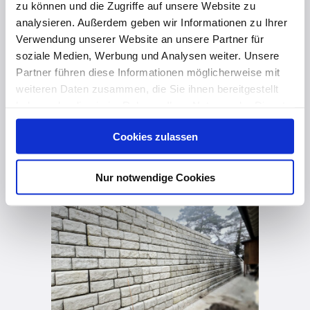
zu können und die Zugriffe auf unsere Website zu
analysieren. Außerdem geben wir Informationen zu Ihrer
Verwendung unserer Website an unsere Partner für
soziale Medien, Werbung und Analysen weiter. Unsere
Partner führen diese Informationen möglicherweise mit
weiteren Daten zusammen, die Sie ihnen bereitgestellt
haben oder die sie im Rahmen Ihrer Nutzung der Dienste
gesammelt haben. Hier finden Sie Informationen zum
Cookies zulassen
Datenschutz
und unser
Impressum
.
vor 2 Jahren
REDI-ROCK - das zuverlässige und innovative Stützwandsystem
Nur notwendige Cookies