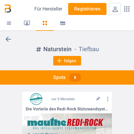
Für
Hersteller
Registrieren
Naturstein
Tiefbau
folgen
Spots
8
vor 5 Monaten
Die Vorteile des Redi-Rock Stützwandsystems