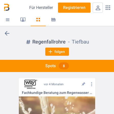
Für
Hersteller
Registrieren
Regenfallrohre
Tiefbau
folgen
Spots
8
vor 4 Monaten
Fachkundige Beratung zum Regenwasser filtern 👥