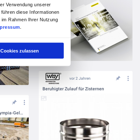
hrer Verwendung unserer
Zuverlässiges Regenwassermanagement in Leipzig
 führen diese Informationen
ie im Rahmen Ihrer Nutzung
pressum
.
Cookies zulassen
vor 2 Jahren
Beruhigter Zulauf für Zisternen
Parkplatz-Entwässerung für Olympia-Gelände