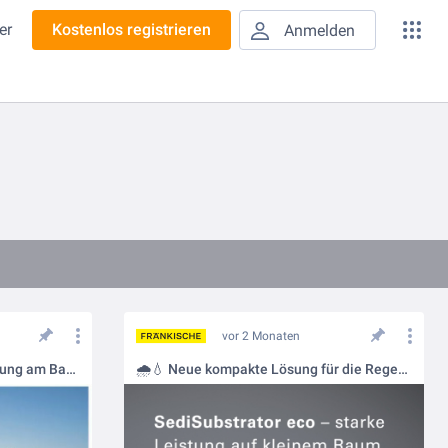
er
Kostenlos registrieren
Anmelden
vor 2 Monaten
Nachhaltige Regenwassernutzung am Baseballfeld – WISY im Einsatz ⚾💧
🌧️💧 Neue kompakte Lösung für die Regenwasserbehandlung