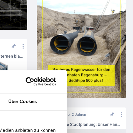
Schwammstadt-Prinzip: Mit Zisternen blau-grüne Infrastrukturen stärken
Über Cookies
vor 2 Jahren
Zukunftsfähige Stadtplanung: Unser Handbuch für Sie
 Medien anbieten zu können