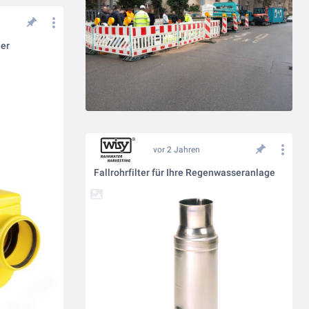
her
vor 2 Jahren
Fallrohrfilter für Ihre Regenwasseranlage