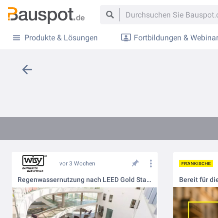
Produkte & Lösungen
Fortbildungen & Webina
vor 3 Wochen
Regenwassernutzung nach LEED Gold Standard – Tepper Quad, Carnegie Mellon University 🎓💧
Bereit für d