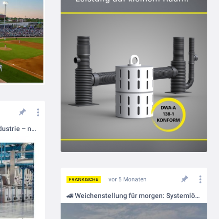
Regenwassernutzung in der Industrie – nachhaltig, effizient und wirtschaftlich 💧🏭
vor 5 Monaten
🚄 Weichenstellung für morgen: Systemlösungen von FRÄNKISCHE für das Bahnwerk Cottbus