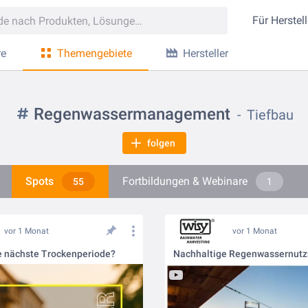
Für
Herstell
re
Themengebiete
Hersteller
Regenwassermanagement
Tiefbau
folgen
Spots
Fortbildungen & Webinare
55
1
vor 1 Monat
vor 1 Monat
ie nächste Trockenperiode?