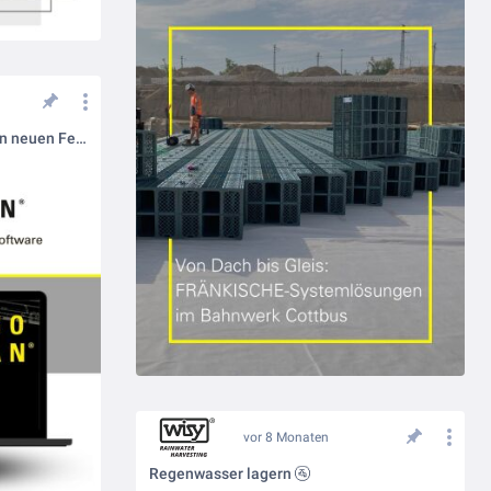
RigoPlan® Software - mit vielen neuen Features
vor 8 Monaten
Regenwasser lagern 🚰