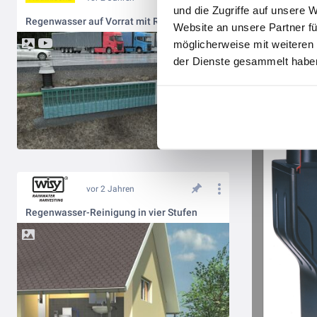
und die Zugriffe auf unsere 
Regenwasser auf Vorrat mit RigoCollect
Website an unsere Partner fü
möglicherweise mit weiteren
der Dienste gesammelt haben
Multisiphon:
vor 2 Jahren
Regenwasser-Reinigung in vier Stufen