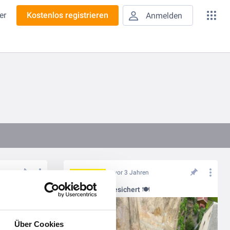
er
Kostenlos registrieren
Anmelden
vor 3 Jahren
Ressource Regenwasser: speichern, nutzen, verdunsten
Versorgung gesichert 🍽
Über Cookies