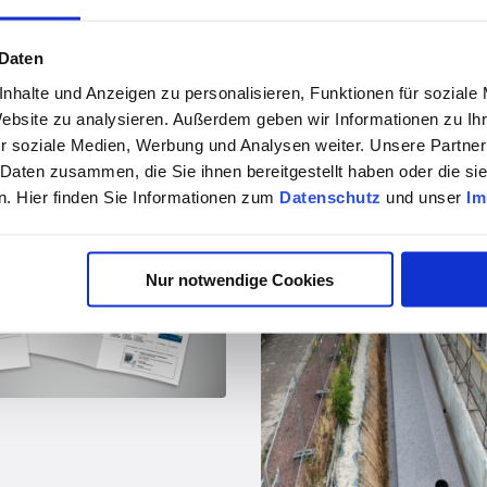
 Daten
nhalte und Anzeigen zu personalisieren, Funktionen für soziale
Website zu analysieren. Außerdem geben wir Informationen zu I
r soziale Medien, Werbung und Analysen weiter. Unsere Partner
 Daten zusammen, die Sie ihnen bereitgestellt haben oder die s
vor 3 Jahren
vor 3 Jahren
. Hier finden Sie Informationen zum
Datenschutz
und unser
Im
Den Klimawandel bekämpfen 
Das Nachschlagewerk für eine wassersensible Stadtplanung - holen Sie sich das Handbuch Regenwassermanagement
Nur notwendige Cookies