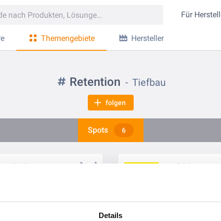
Für
Herstell
re
Themengebiete
Hersteller
Retention
Tiefbau
folgen
Spots
6
vor 2 Jahren
vor 2 Jahren
 auf Vorrat mit RigoCollect
Details