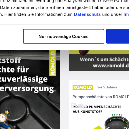
r soziale Medien, Werbung und Analysen weiter. Unsere Partner
 Daten zusammen, die Sie ihnen bereitgestellt haben oder die s
. Hier finden Sie Informationen zum
Datenschutz
und unser
Im
vor 5 Jahren
Nur notwendige Cookies
Kunststoff Schächte für eine zuverlässige Wasserversorgung
vor 5 Jahren
Pumpenschächte von ROMOL