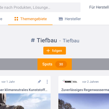
Für
Herstell
re
Themengebiete
Hersteller
Tiefbau
Tiefbau
folgen
Spots
30
vor 1 Jahr
vor 2 Jahren
nevoPP - unser klimaneutrales Kunststoff-Abwassersytsem