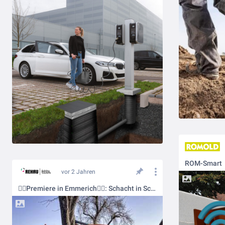
ROM-Smart
vor 2 Jahren
👷‍♀️Premiere in Emmerich👷‍♂️: Schacht in Schacht System neu eingesetzt