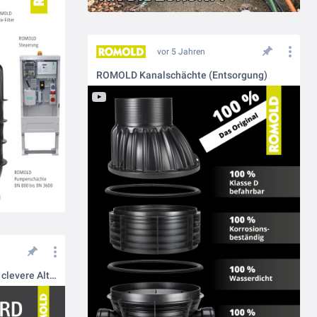
vor 5 Jahren
ROMOLD Kanalschächte (Entsorgung)
KUNSTSTOFF SCHÄCHTE - Die clevere Alternative