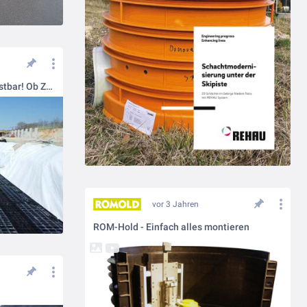
Rigolenversickerung: Voll belastbar! Ob Zufahrt oder Parkplatz – mit der RAUSIKKO Box können Sie Rigolen zu 100% nutzen.
vor 3 Jahren
ROM-Hold - Einfach alles montieren