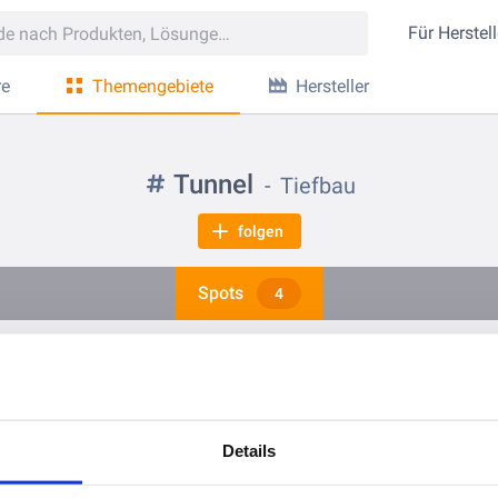
Für
Herstell
re
Themengebiete
Hersteller
Tunnel
Tiefbau
folgen
Spots
4
vor 2 Jahren
vor 4 Jahren
Kennen Sie spiralgefalzte Wellstahlrohre von Viacon Hamco?
Details