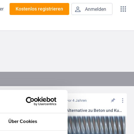
er
Kostenlos registrieren
Anmelden
vor 4 Jahren
Temporäres Unterführungsbauwerk mit Wellstahl
Wellstahl als Alternative zu Beton und Kunststoff im Bereich des Regenwassermanagements oder Hochwasserschutzes
Über Cookies