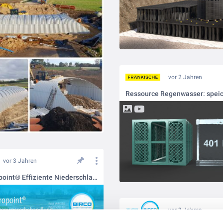
vor 2 Jahren
vor 3 Jahren
BIRCOhydropoint® Effiziente Niederschlagswasserbehandlung in Schächten
vor 3 Jahren