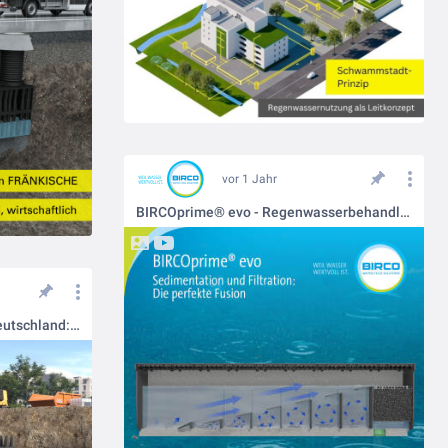
vor 1 Jahr
BIRCOprime® evo - Regenwasserbehandlung, die sich nachhaltig absetzt.
FRÄNKISCHE stapelt jetzt in Deutschland: Neue Versickerungslösung erleichtert Transport, Lagerung und Handling