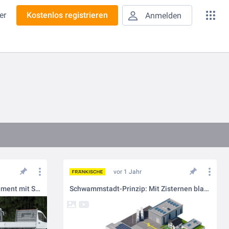
er
Kostenlos registrieren
Anmelden
vor 1 Jahr
Cleveres Regenwassermanagement mit Stapelschächten
Schwammstadt-Prinzip: Mit Zisternen blau-grüne Infrastrukturen stärken