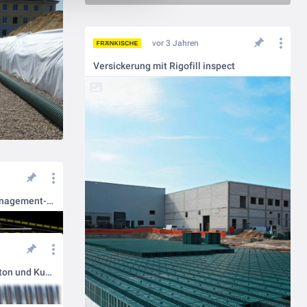
vor 3 Jahren
Versickerung mit Rigofill inspect
RigoPlan 8.0: Regenwassermanagement-Software setzt neue Maßstäbe
Wellstahl als Alternative zu Beton und Kunststoff im Bereich des Regenwassermanagements oder Hochwasserschutzes