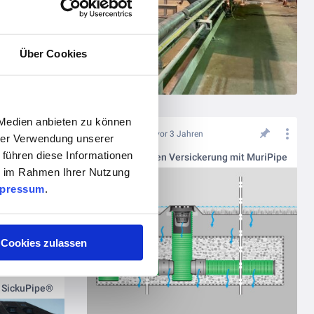
BIRCOprime® | Erstklassige Sedimentation auf ganzer Linie - BIRCOprime® | Une sédimentation premium sur toute la ligne
Über Cookies
 Medien anbieten zu können
vor 3 Jahren
hrer Verwendung unserer
 führen diese Informationen
Mulden-Rigolen Versickerung mit MuriPipe
ie im Rahmen Ihrer Nutzung
pressum
.
Cookies zulassen
t SickuPipe®