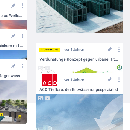
1.200m³ Retentionstankanlage aus Wellstahl
Aus der Praxis: Reinigen & Versickern mit SediPipe im Logistikpark
vor 4 Jahren
Verdunstungs-Konzept gegen urbane Hitzeinseln und Überflutungen
FRÄNKISCHE - der Experte für Regenwassermanagement
vor 4 Jahren
ACO Tiefbau: der Entwässerungsspezialist