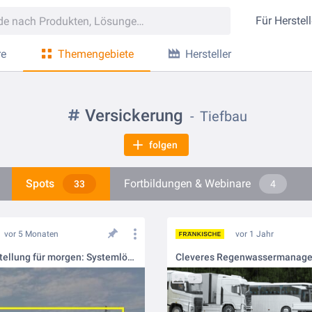
Für
Herstell
re
Themengebiete
Hersteller
Versickerung
Tiefbau
folgen
Spots
Fortbildungen & Webinare
33
4
vor 5 Monaten
vor 1 Jahr
🚄 Weichenstellung für morgen: Systemlösungen von FRÄNKISCHE für das Bahnwerk Cottbus