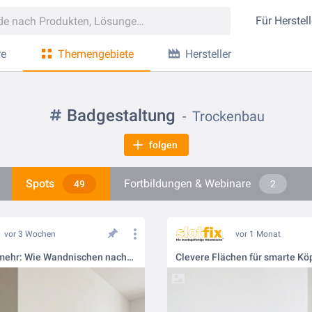
Für
Herstell
re
Themengebiete
Hersteller
Badgestaltung
Trockenbau
folgen
Spots
Fortbildungen & Webinare
49
2
vor 3 Wochen
vor 1 Monat
Weniger ist mehr: Wie Wandnischen nachhaltig Platz schaffen