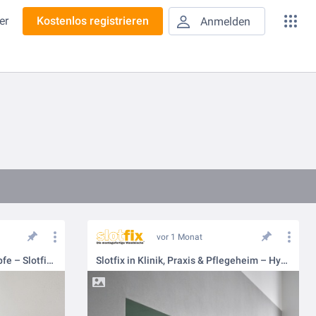
er
Kostenlos registrieren
Anmelden
vor 1 Monat
Clevere Flächen für smarte Köpfe – Slotfix in Schulen und Kitas
Slotfix in Klinik, Praxis & Pflegeheim – Hygiene trifft Design