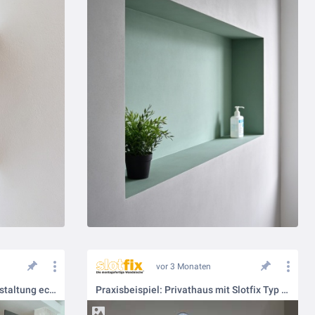
vor 3 Monaten
Praxisbeispiel – wenn Wandgestaltung echten Mehrwert bekommt
Praxisbeispiel: Privathaus mit Slotfix Typ 60x16x12 in der Vorsatzschale