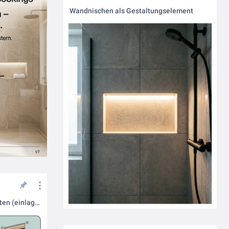
Wandnischen als Gestaltungselement
Slotfix: Montage in nur 3 Schritten (einlagige Trockenbauwand)