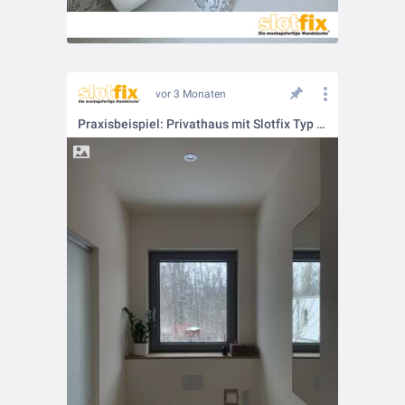
vor 3 Monaten
Praxisbeispiel: Privathaus mit Slotfix Typ 60x16x12 in der Vorsatzschale