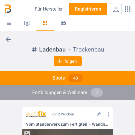
Für
Hersteller
Registrieren
Ladenbau
Trockenbau
folgen
Spots
43
Fortbildungen & Webinare
2
vor 2 Wochen
Vom Ständerwerk zum Fertigteil – Wandnischen für Bad & Dusche