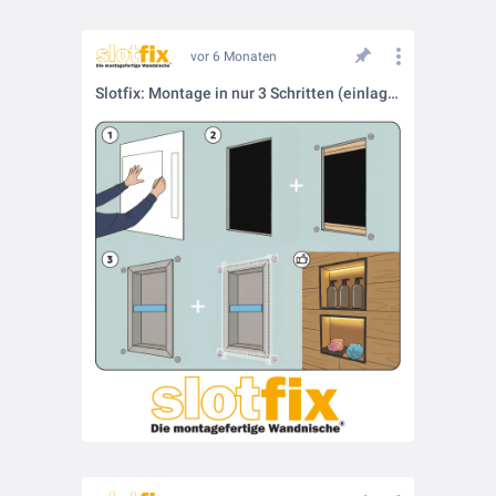
vor 6 Monaten
Slotfix: Montage in nur 3 Schritten (einlagige Trockenbauwand)