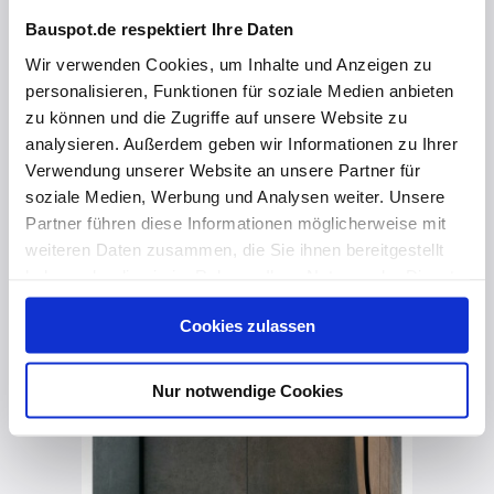
Bauspot.de respektiert Ihre Daten
Wir verwenden Cookies, um Inhalte und Anzeigen zu
vor 5 Monaten
personalisieren, Funktionen für soziale Medien anbieten
Wandnischen als Gestaltungselement
zu können und die Zugriffe auf unsere Website zu
analysieren. Außerdem geben wir Informationen zu Ihrer
Verwendung unserer Website an unsere Partner für
soziale Medien, Werbung und Analysen weiter. Unsere
Partner führen diese Informationen möglicherweise mit
weiteren Daten zusammen, die Sie ihnen bereitgestellt
haben oder die sie im Rahmen Ihrer Nutzung der Dienste
gesammelt haben. Hier finden Sie Informationen zum
Cookies zulassen
Datenschutz
und unser
Impressum
.
Nur notwendige Cookies