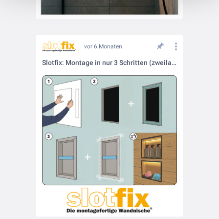
vor 6 Monaten
Slotfix: Montage in nur 3 Schritten (zweilagige Trockenbauwand)