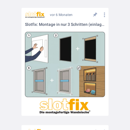
vor 6 Monaten
Slotfix: Montage in nur 3 Schritten (einlagige Trockenbauwand)