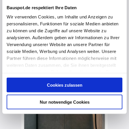
Bauspot.de respektiert Ihre Daten
Wir verwenden Cookies, um Inhalte und Anzeigen zu
vor 5 Monaten
personalisieren, Funktionen für soziale Medien anbieten
Wandnischen als Gestaltungselement
zu können und die Zugriffe auf unsere Website zu
analysieren. Außerdem geben wir Informationen zu Ihrer
Verwendung unserer Website an unsere Partner für
soziale Medien, Werbung und Analysen weiter. Unsere
Partner führen diese Informationen möglicherweise mit
weiteren Daten zusammen, die Sie ihnen bereitgestellt
haben oder die sie im Rahmen Ihrer Nutzung der Dienste
gesammelt haben. Hier finden Sie Informationen zum
Cookies zulassen
Datenschutz
und unser
Impressum
.
Nur notwendige Cookies