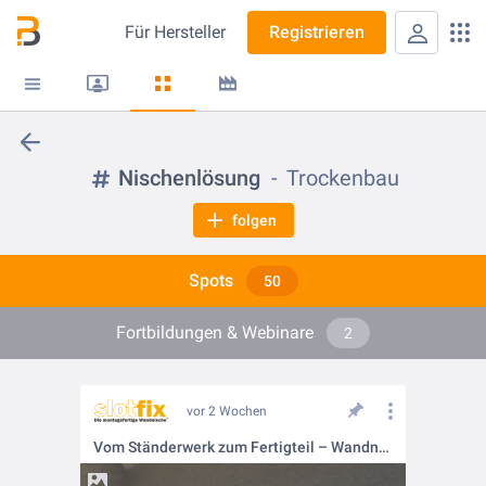
Für
Hersteller
Registrieren
Nischenlösung
Trockenbau
folgen
Spots
50
Fortbildungen & Webinare
2
vor 2 Wochen
Vom Ständerwerk zum Fertigteil – Wandnischen für Bad & Dusche