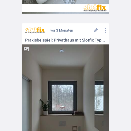
vor 3 Monaten
Praxisbeispiel: Privathaus mit Slotfix Typ 60x16x12 in der Vorsatzschale