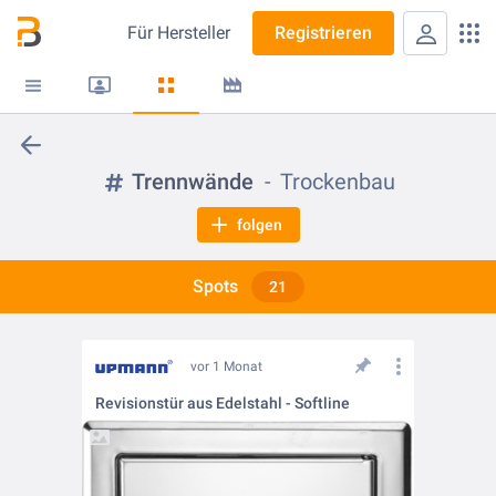
Für
Hersteller
Registrieren
Trennwände
Trockenbau
folgen
Spots
21
vor 1 Monat
Revisionstür aus Edelstahl - Softline