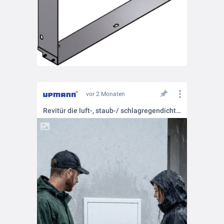
vor 2 Monaten
Revitür die luft-, staub-/ schlagregendicht ist - Primus Seal Rainproof