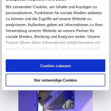
Wir verwenden Cookies, um Inhalte und Anzeigen zu
personalisieren, Funktionen für soziale Medien anbieten
zu können und die Zugriffe auf unsere Website zu
analysieren. Außerdem geben wir Informationen zu Ihrer
Verwendung unserer Website an unsere Partner für
vor 2 Monaten
soziale Medien, Werbung und Analysen weiter. Unsere
Zubehör für die AluAkustik - Revisionsklappen-Halterung
Partner führen diese Informationen möglicherweise mit
weiteren Daten zusammen, die Sie ihnen bereitgestellt
haben oder die sie im Rahmen Ihrer Nutzung der Dienste
gesammelt haben. Hier finden Sie Informationen zum
Cookies zulassen
Datenschutz
und unser
Impressum
.
Nur notwendige Cookies