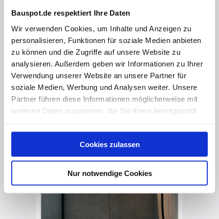
Bauspot.de respektiert Ihre Daten
Wir verwenden Cookies, um Inhalte und Anzeigen zu
vor 5 Monaten
personalisieren, Funktionen für soziale Medien anbieten
Wandnischen als Gestaltungselement
zu können und die Zugriffe auf unsere Website zu
analysieren. Außerdem geben wir Informationen zu Ihrer
Verwendung unserer Website an unsere Partner für
soziale Medien, Werbung und Analysen weiter. Unsere
Partner führen diese Informationen möglicherweise mit
weiteren Daten zusammen, die Sie ihnen bereitgestellt
haben oder die sie im Rahmen Ihrer Nutzung der Dienste
gesammelt haben. Hier finden Sie Informationen zum
Cookies zulassen
Datenschutz
und unser
Impressum
.
Nur notwendige Cookies