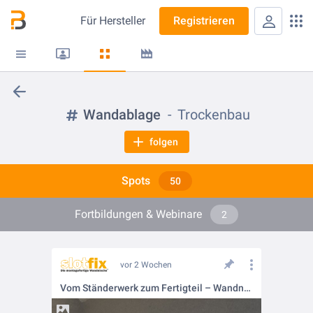
Für
Hersteller
Registrieren
Wandablage
Trockenbau
folgen
Spots
50
Fortbildungen & Webinare
2
vor 2 Wochen
Vom Ständerwerk zum Fertigteil – Wandnischen für Bad & Dusche