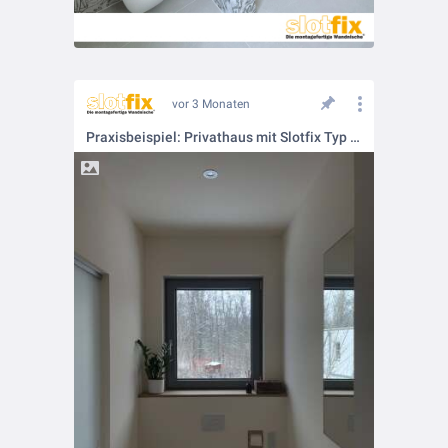
vor 3 Monaten
Praxisbeispiel: Privathaus mit Slotfix Typ 60x16x12 in der Vorsatzschale