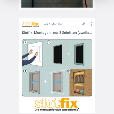
vor 6 Monaten
Slotfix: Montage in nur 3 Schritten (zweilagige Trockenbauwand)