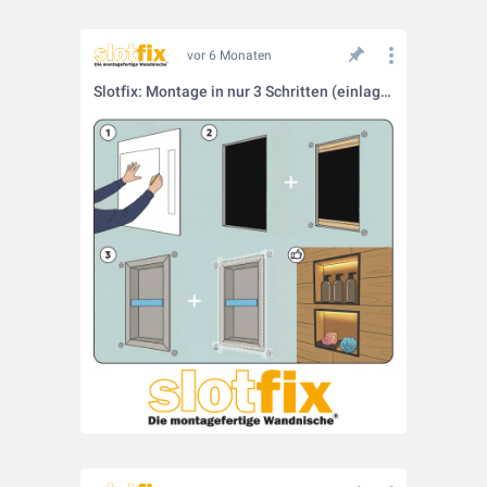
vor 6 Monaten
Slotfix: Montage in nur 3 Schritten (einlagige Trockenbauwand)