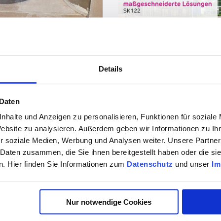
vor 11 Monaten
Details
 Daten
vor 1 Jahr
nhalte und Anzeigen zu personalisieren, Funktionen für soziale
Zukunftsorientiertes Planen & Bauen – mit der Siniat BIM-Bibliothek!
Website zu analysieren. Außerdem geben wir Informationen zu I
r soziale Medien, Werbung und Analysen weiter. Unsere Partner
 Daten zusammen, die Sie ihnen bereitgestellt haben oder die s
. Hier finden Sie Informationen zum
Datenschutz
und unser
Im
Nur notwendige Cookies