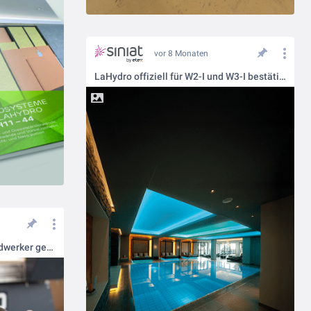
vor 8 Monaten
LaHydro offiziell für W2-I und W3-I bestätigt
Drywalltec Groove90 - Für Handwerker gemacht