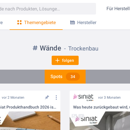
Für
Herstell
re
Themengebiete
Hersteller
Wände
Trockenbau
folgen
Spots
34
vor 2 Monaten
vor 3 Monaten
Das neue Siniat Produkthandbuch 2026 ist online!