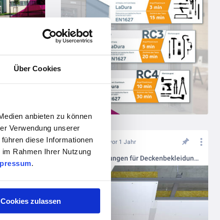
Sicherheit im Trockenbau – neu definiert mit SK122
Über Cookies
 Medien anbieten zu können
hrer Verwendung unserer
 führen diese Informationen
vor 1 Jahr
ie im Rahmen Ihrer Nutzung
Optimale Lösungen für Deckenbekleidungen
pressum
.
Cookies zulassen