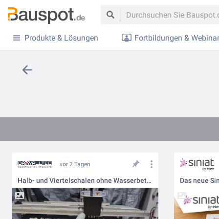
Produkte & Lösungen
Fortbildungen & Webina
vor 2 Tagen
Halb- und Viertelschalen ohne Wasserbett: Wie man runde Formen trocken biegt