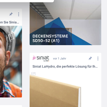
Eine Platte für Alles – Entdecken Sie Siniat LaDura!
vor 1 Jahr
Siniat LaHydro, die perfekte Lösung für Ihr Außendecken-Projekt