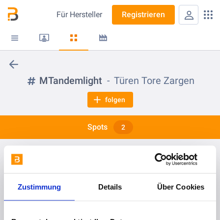
Für
Hersteller
Registrieren
MTandemlight
Türen Tore Zargen
folgen
Spots
2
vor 1 Monat
Verstellbare Bodenkonsole von Meißner Toranlagen
Zustimmung
Details
Über Cookies