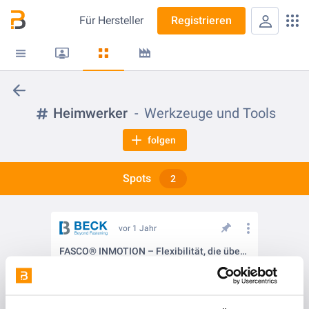
Für
Hersteller
Registrieren
Heimwerker
Werkzeuge und Tools
folgen
Spots
2
vor 1 Jahr
FASCO® INMOTION – Flexibilität, die überzeugt 🚀🔧