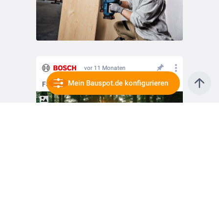
vor 11 Monaten
Mein Bauspot.de konfigurieren
FSC®-Zertifizierung – Was steckt dahinter?
vor 11 Monaten
Neu: GBH 18V-18 Professional