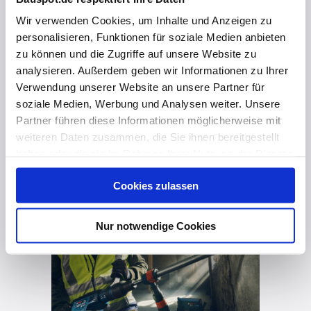
Wir verwenden Cookies, um Inhalte und Anzeigen zu
personalisieren, Funktionen für soziale Medien anbieten
zu können und die Zugriffe auf unsere Website zu
analysieren. Außerdem geben wir Informationen zu Ihrer
Verwendung unserer Website an unsere Partner für
soziale Medien, Werbung und Analysen weiter. Unsere
vor 8 Monaten
Partner führen diese Informationen möglicherweise mit
weiteren Daten zusammen, die Sie ihnen bereitgestellt
Sicherheit & Langlebigkeit – Mehr Action. Weniger Risiko.
haben oder die sie im Rahmen Ihrer Nutzung der Dienste
gesammelt haben. Hier finden Sie Informationen zum
Cookies zulassen
Datenschutz
und unser
Impressum
.
Nur notwendige Cookies