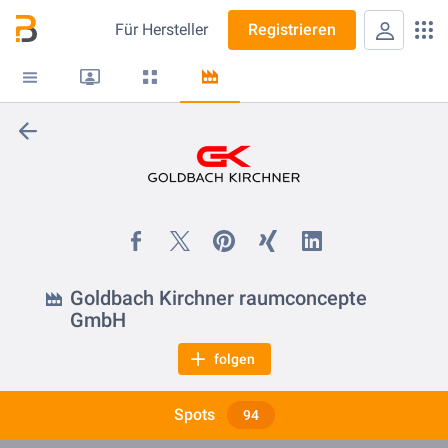
Für
Hersteller
Registrieren
Goldbach Kirchner raumconcepte
GmbH
folgen
Spots
94