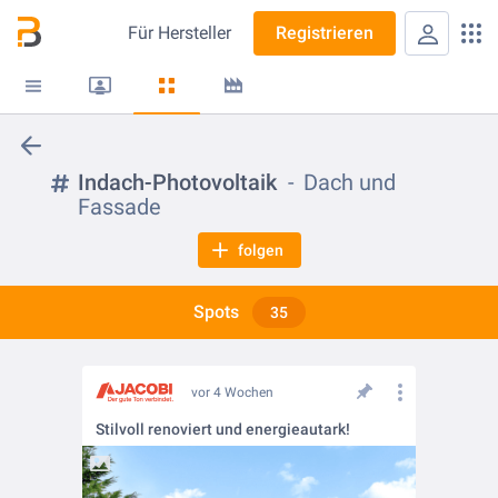
Für
Hersteller
Registrieren
Indach-Photovoltaik
Dach und
Fassade
folgen
Spots
35
vor 4 Wochen
Stilvoll renoviert und energieautark!