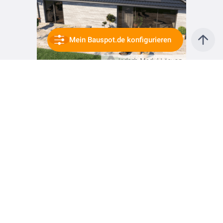
Mein Bauspot.de konfigurieren
vor 3 Jahren
Drohnenvermessung