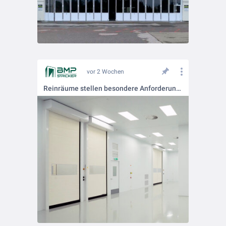
vor 2 Wochen
Reinräume stellen besondere Anforderungen an alle Komponenten innerhalb der Produktionsumgebung. Die DYNAMICROLL® Reinraumtore wurden vom Fraunhofer Institut auf ihre Reinraumtauglichkeit geprüft und zertifiziert.