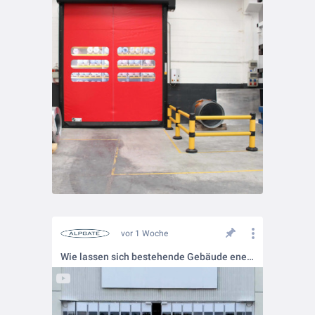
vor 1 Woche
Wie lassen sich bestehende Gebäude energetisch modernisieren, ohne ihre Funktionalität einzuschränken? Ein gutes Beispiel: ALPGATE Schiebefalttor 18.000 x 4.500 mm.