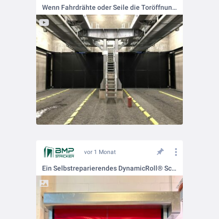
Wenn Fahrdrähte oder Seile die Toröffnung kreuzen, stoßen Standardtore schnell an ihre Grenzen...
vor 1 Monat
Ein Selbstreparierendes DynamicRoll® Schnelllauftor mit FullVision-Fenstern und schwarzem Insektenschutzgitter.