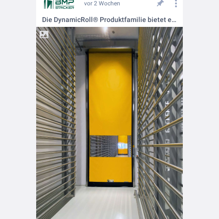
vor 2 Wochen
Die DynamicRoll® Produktfamilie bietet eine große Auswahl an selbstreparierenden PVC-Schnelllauftoren für unterschiedlichste Einsatzbereiche.