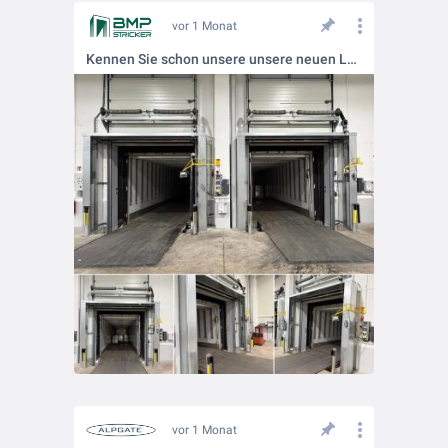
vor 1 Monat
Kennen Sie schon unsere unsere neuen Luftvorhang- und Luftschleiersysteme? Jetzt hier mehr erfahren: https://bmp-stricker.com/torportfolio/produktportfolio-luftschleier-und-luftvorhangsysteme/
vor 1 Monat