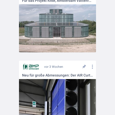
Für das Projekt RAM, Amsterdam Vattenfall Fernwärme haben wir ein beeindruckendes Tor gefertigt: 5900 x 8155 mm mit 12mm VSG Verglasung!
vor 3 Wochen
Neu für große Abmessungen: Der AIR Curtain XL.