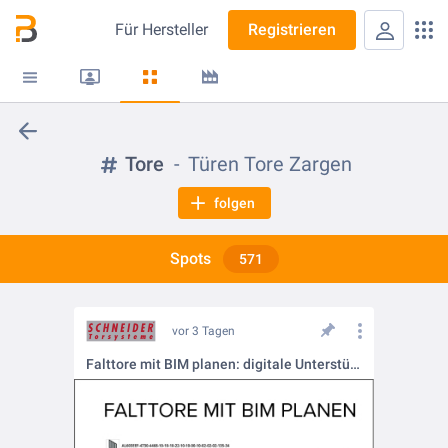
Für
Hersteller
Registrieren
Tore
Türen Tore Zargen
folgen
Spots
571
vor 3 Tagen
Falttore mit BIM planen: digitale Unterstützung für Architekten und Fachplaner