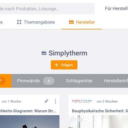
Für
Herstell
re
Themengebiete
Hersteller
Simplytherm
folgen
Pinnwände
Schlagwörter
Herstelleri
7
4
vor 1 Woche
vor 2 Wochen
Das Behaglichkeits-Diagramm: Warum Strahlungswärme die Bauphysik revolutioniert