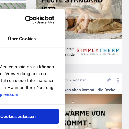
Über Cookies
 Medien anbieten zu können
hrer Verwendung unserer
 führen diese Informationen
vor 9 Monaten
ie im Rahmen Ihrer Nutzung
ke denken.
Wenn Wärme von oben kommt - die Deckenheizung- und Kühlung von Simplytherm
pressum
.
Cookies zulassen