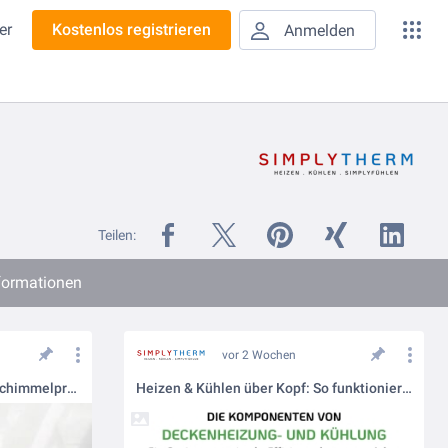
er
Kostenlos registrieren
Anmelden
Teilen:
nformationen
vor 2 Wochen
Bauphysikalische Sicherheit: Schimmelprävention durch homogene Wandtemperierung
Heizen & Kühlen über Kopf: So funktioniert das Simplytherm Trockenbausystem