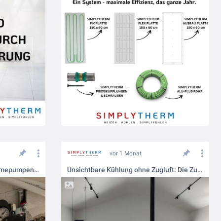
vor 1 Monat
Das Effizienz-Duo: Warum Wärmepumpen die Decke brauchen
Unsichtbare Kühlung ohne Zugluft: Die Zukunft der Raumklimatisierung