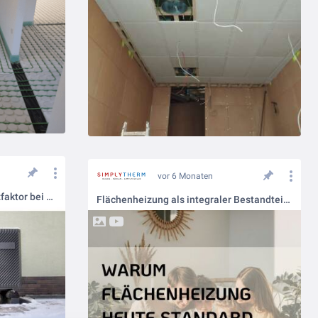
vor 6 Monaten
Fußbodenheizung als Effizienzfaktor bei Wärmepumpen 📊⚙️
Flächenheizung als integraler Bestandteil moderner TGA-Konzepte 📐