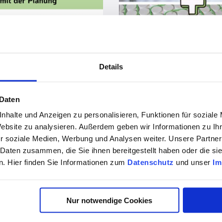
vor 8 Monaten
Details
Effiziente Wärmeverteilung mit Simplytherm
 Daten
nhalte und Anzeigen zu personalisieren, Funktionen für soziale
Website zu analysieren. Außerdem geben wir Informationen zu I
vor 8 Monaten
r soziale Medien, Werbung und Analysen weiter. Unsere Partner
 Daten zusammen, die Sie ihnen bereitgestellt haben oder die s
Platzmangel? Dann an die Dec
. Hier finden Sie Informationen zum
Datenschutz
und unser
Im
Nur notwendige Cookies