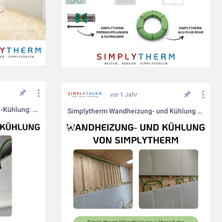
vor 1 Jahr
Simplytherm Deckenheizung & -Kühlung: Das clevere Klima über Kopf
Simplytherm Wandheizung- und Kühlung - Ein System - drei Schritte.